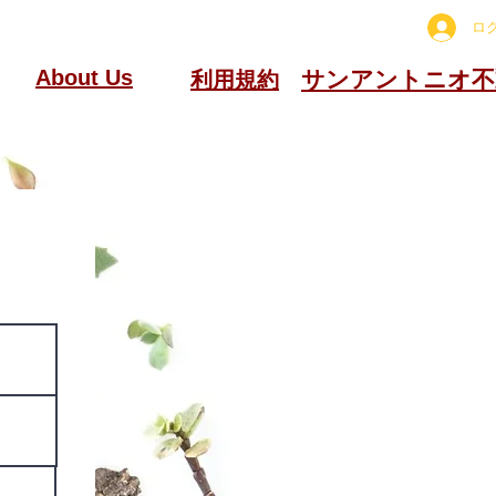
ロ
About Us
​サンアントニオ
​利用規約